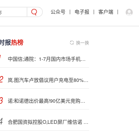
公众号
电子报
客户端
时报
热榜
换一换
中国信;通院：1-7月国内市场手机出货量1.69亿部，同比下降1.1%
岚.图汽车卢放倡议用户充电至80%主动结束，提升高速服务区充电效率
诺:和诺德出价最高!90亿美元竞购Metsera，阻击辉瑞并购
合肥国资拟控股O,LED屏厂维信诺 开启新型显示全链升级