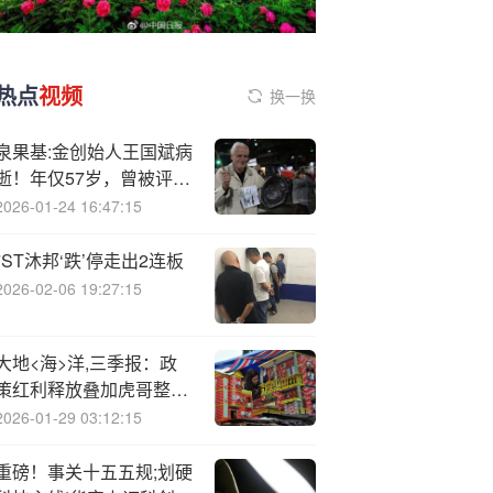
热点
视频
换一换
泉果基:金创始人王国斌病
逝！年仅57岁，曾被评为
“上海十大杰出青年”
2026-01-24 16:47:15
*ST沐邦‘跌’停走出2连板
2026-02-06 19:27:15
大地<海>洋,三季报：政
策红利释放叠加虎哥整合
加速废弃资源全链布局
2026-01-29 03:12:15
重磅！事关十五五规;划硬