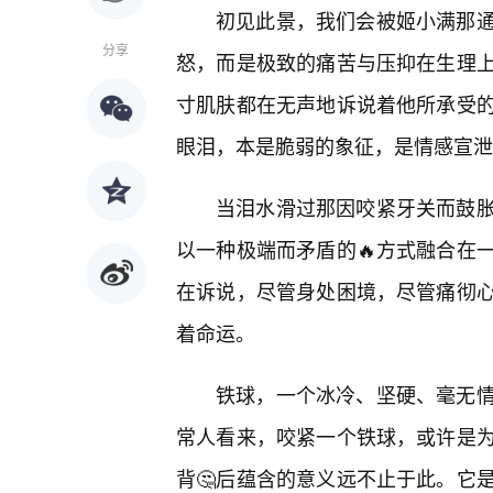
初见此景，我们会被姬小满那
分享
怒，而是极致的痛苦与压抑在生理
寸肌肤都在无声地诉说着他所承受
眼泪，本是脆弱的象征，是情感宣泄
当泪水滑过那因咬紧牙关而鼓
以一种极端而矛盾的🔥方式融合在
在诉说，尽管身处困境，尽管痛彻心
着命运。
铁球，一个冰冷、坚硬、毫无
常人看来，咬紧一个铁球，或许是
背🤔后蕴含的意义远不止于此。它