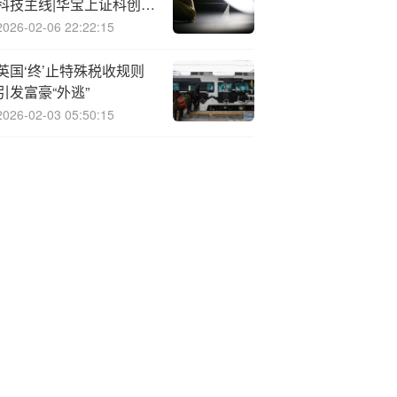
科技主线|华宝上证科创板
芯片ETF火线获批
2026-02-06 22:22:15
英国‘终’止特殊税收规则
引发富豪“外逃”
2026-02-03 05:50:15