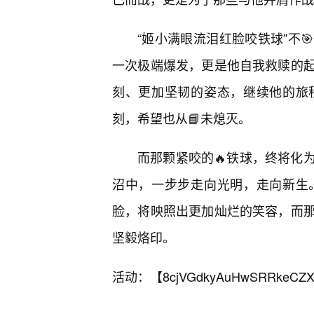
“姬小满眼流泪红脸咬铁球”不
一次极端爆发，更是他自我救赎的
刻、更加坚韧的姿态，继续他的旅
刻，希望也从📘未熄灭。
而那颗紧咬的🔥铁球，终将化
沼中，一步步走向光明，走向新生
脸，将映照出更加灿烂的笑容，而
坚毅烙印。
活动：【
8cjVGdkyAuHwSRRkeCZX