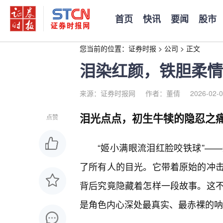
首页
快讯
要闻
股市
您当前的位置：
证券时报
>
公司
>
正文
泪染红颜，铁胆柔情
来源：证券时报网
作者：董倩
2026-02-0
泪光点点，初生牛犊的隐忍之
点赞
“姬小满眼流泪红脸咬铁球”—
了所有人的目光。它带着原始的冲
背后究竟隐藏着怎样一段故事。这
是角色内心深处最真实、最赤裸的呐