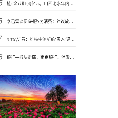
揽<金>超1{4}亿元，山西沁水年内第三宗煤层气矿业权被兰花集团拍下
李迅雷谈促!进服?务消费：建议放松喝酒范围限制，提振酒业发展
华!安,证券：维持中创新航“买入”评级 储能业务成核心引擎
银行—板块走弱，南京银行、浦发银行跌超2%