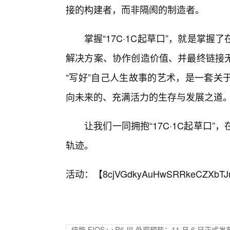
接的构建者，而非隔阂的制造者。
掌握“17C·1C起草口”，就是掌
解决方案、协作创造价值、并最终链接
“写好”自己人生故事的艺术，是一套关
向未来的、充满活力的生存与发展之道
让我们一同拥抱“17C·1C起草口
轨迹。
活动：【
8cjVGdkyAuHwSRRkeCZXbTJ
佳能 E!OS< >R6 Ⅲ 外观预热：11 月 6 日正式