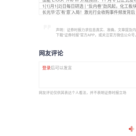
1{1}月1{2}日每日研选 | “反内卷”劲风起，化工
长光华‘芯’有‘意’入局！激光行业收购事件频发背后
声明：证券时报力求信息真实、准确，文章提及内
下载“证券时报”官方APP，或关注官方微信公众
网友评论
登录
后可以发言
网友评论仅供其表达个人看法，并不表明证券时报立场