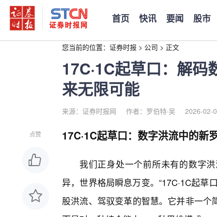
首页
快讯
要闻
股市
您当前的位置：
证券时报
>
公司
>
正文
17C·1C起草口：解
来无限可能
来源：证券时报网
作者：罗伯特·吴
2026-02-0
17C·1C起草口：数字洪流中的新
点赞
我们正身处一个前所未有的数字洪
异，世界格局瞬息万变。“17C·1C起
股洪流、驾驭变革的智慧。它并非一个