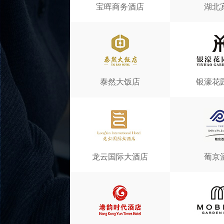
宝晖商务酒店
湖北
泰然大饭店
银濠花
龙云国际大酒店
葡京